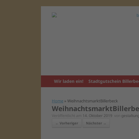
Zum
Inhalt
springen
Wir laden ein!
Stadtgutschein Billerbe
Home
»
WeihnachtsmarktBillerbeck
WeihnachtsmarktBillerb
Veröffentlicht am
14. Oktober 2019
von
gestaltu
← Vorheriger
Nächster →