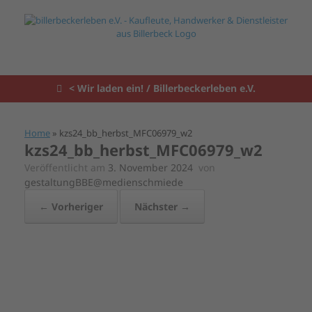
Zum
Inhalt
springen
< Wir laden ein! / Billerbeckerleben e.V.
Home
»
kzs24_bb_herbst_MFC06979_w2
kzs24_bb_herbst_MFC06979_w2
Veröffentlicht am
3. November 2024
von
gestaltungBBE@medienschmiede
← Vorheriger
Nächster →