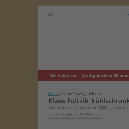
Zum
Inhalt
springen
Wir laden ein!
Stadtgutschein Billerbe
Home
»
Klaus Foitzik_kühlschrank
Klaus Foitzik_kühlschran
Veröffentlicht am
3. September 2020
von
gestal
← Vorheriger
Nächster →