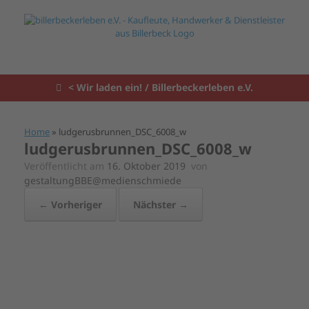
Zum
Inhalt
springen
< Wir laden ein! / Billerbeckerleben e.V.
Home
»
ludgerusbrunnen_DSC_6008_w
ludgerusbrunnen_DSC_6008_w
Veröffentlicht am
16. Oktober 2019
von
gestaltungBBE@medienschmiede
← Vorheriger
Nächster →