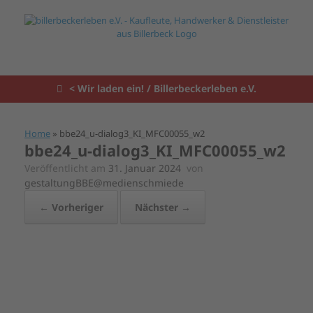
Zum
Inhalt
springen
< Wir laden ein! / Billerbeckerleben e.V.
Home
»
bbe24_u-dialog3_KI_MFC00055_w2
bbe24_u-dialog3_KI_MFC00055_w2
Veröffentlicht am
31. Januar 2024
von
gestaltungBBE@medienschmiede
← Vorheriger
Nächster →