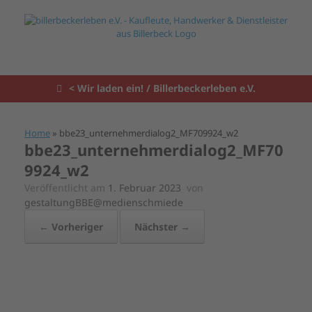
Zum
Inhalt
springen
< Wir laden ein! / Billerbeckerleben e.V.
Home
»
bbe23_unternehmerdialog2_MF709924_w2
bbe23_unternehmerdialog2_MF70
9924_w2
Veröffentlicht am
1. Februar 2023
von
gestaltungBBE@medienschmiede
← Vorheriger
Nächster →