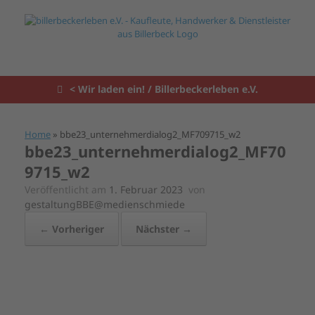
Zum
Inhalt
springen
< Wir laden ein! / Billerbeckerleben e.V.
Home
»
bbe23_unternehmerdialog2_MF709715_w2
bbe23_unternehmerdialog2_MF70
9715_w2
Veröffentlicht am
1. Februar 2023
von
gestaltungBBE@medienschmiede
← Vorheriger
Nächster →