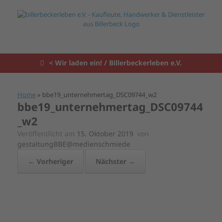
Zum
Inhalt
springen
< Wir laden ein! / Billerbeckerleben e.V.
Home
»
bbe19_unternehmertag_DSC09744_w2
bbe19_unternehmertag_DSC09744
_w2
Veröffentlicht am
15. Oktober 2019
von
gestaltungBBE@medienschmiede
← Vorheriger
Nächster →