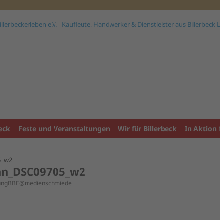
eck
Feste und Veranstaltungen
Wir für Billerbeck
In Aktion 
5_w2
nn_DSC09705_w2
tungBBE@medienschmiede