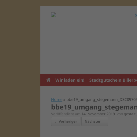
Zum
Inhalt
springen
Wir laden ein!
Stadtgutschein Billerb
Home
»
bbe19_umgang_stegemann_DSC0970
bbe19_umgang_stegema
Veröffentlicht am
14. November 2019
von
gestal
← Vorheriger
Nächster →