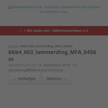
Zum
Inhalt
springen
< Wir laden ein! / Billerbeckerleben e.V.
Home
»
bbb4_003_lammerding_MFA_0456m
bbb4_003_lammerding_MFA_0456
m
Veröffentlicht am
13. September 2018
von
gestaltungBBE@medienschmiede
← Vorheriger
Nächster →