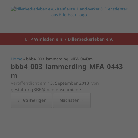
Zum
Inhalt
springen
< Wir laden ein! / Billerbeckerleben e.V.
Home
»
bbb4_003_lammerding_MFA_0443m
bbb4_003_lammerding_MFA_0443
m
Veröffentlicht am
13. September 2018
von
gestaltungBBE@medienschmiede
← Vorheriger
Nächster →