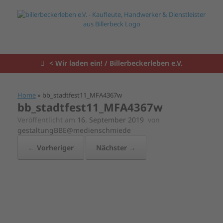
Zum
Inhalt
springen
< Wir laden ein! / Billerbeckerleben e.V.
Home
»
bb_stadtfest11_MFA4367w
bb_stadtfest11_MFA4367w
Veröffentlicht am
16. September 2019
von
gestaltungBBE@medienschmiede
← Vorheriger
Nächster →