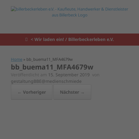
Zum
Inhalt
springen
< Wir laden ein! / Billerbeckerleben e.V.
Home
»
bb_buema11_MFA4679w
bb_buema11_MFA4679w
Veröffentlicht am
15. September 2019
von
gestaltungBBE@medienschmiede
← Vorheriger
Nächster →