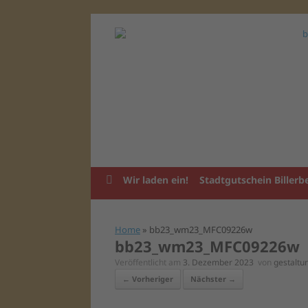
Zum
Inhalt
springen
Wir laden ein!
Stadtgutschein Billerb
Home
»
bb23_wm23_MFC09226w
bb23_wm23_MFC09226w
Veröffentlicht am
3. Dezember 2023
von
gestalt
← Vorheriger
Nächster →